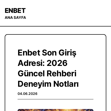
ENBET
ANA SAYFA
Enbet Son Giriş
Adresi: 2026
Güncel Rehberi
Deneyim Notları
04.06.2026