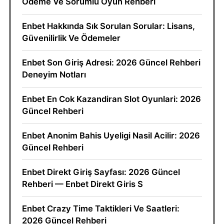
Ödeme Ve Sorumlu Oyun Rehberi
Enbet Hakkında Sık Sorulan Sorular: Lisans,
Güvenilirlik Ve Ödemeler
Enbet Son Giriş Adresi: 2026 Güncel Rehberi
Deneyim Notları
Enbet En Cok Kazandiran Slot Oyunlari: 2026
Güncel Rehberi
Enbet Anonim Bahis Uyeligi Nasil Acilir: 2026
Güncel Rehberi
Enbet Direkt Giriş Sayfası: 2026 Güncel
Rehberi — Enbet Direkt Giris S
Enbet Crazy Time Taktikleri Ve Saatleri:
2026 Güncel Rehberi