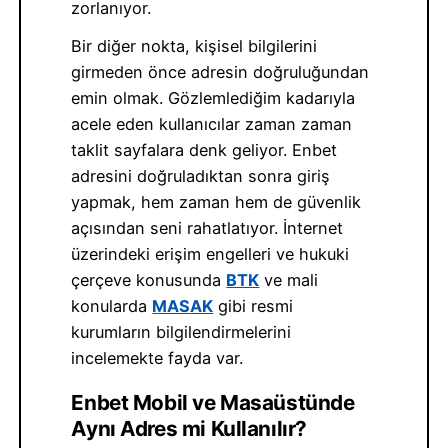
zorlanıyor.
Bir diğer nokta, kişisel bilgilerini
girmeden önce adresin doğruluğundan
emin olmak. Gözlemlediğim kadarıyla
acele eden kullanıcılar zaman zaman
taklit sayfalara denk geliyor. Enbet
adresini doğruladıktan sonra giriş
yapmak, hem zaman hem de güvenlik
açısından seni rahatlatıyor. İnternet
üzerindeki erişim engelleri ve hukuki
çerçeve konusunda
BTK
ve mali
konularda
MASAK
gibi resmi
kurumların bilgilendirmelerini
incelemekte fayda var.
Enbet Mobil ve Masaüstünde
Aynı Adres mi Kullanılır?