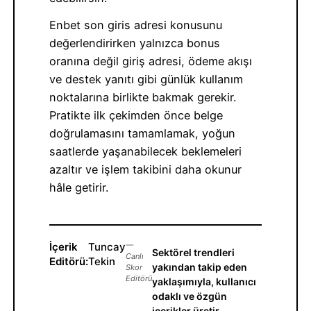
Enbet son giris adresi konusunu
değerlendirirken yalnızca bonus
oranına değil giriş adresi, ödeme akışı
ve destek yanıtı gibi günlük kullanım
noktalarına birlikte bakmak gerekir.
Pratikte ilk çekimden önce belge
doğrulamasını tamamlamak, yoğun
saatlerde yaşanabilecek beklemeleri
azaltır ve işlem takibini daha okunur
hâle getirir.
İçerik
Tuncay
—
Sektörel trendleri
Canlı
Editörü:
Tekin
yakından takip eden
Skor
Editörü
yaklaşımıyla, kullanıcı
odaklı ve özgün
içerikler üretir.