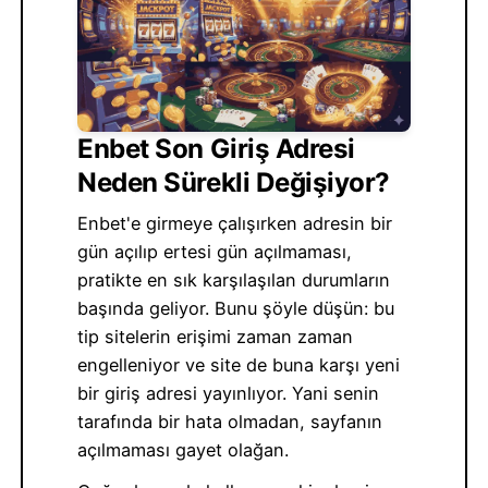
Enbet Son Giriş Adresi
Neden Sürekli Değişiyor?
Enbet'e girmeye çalışırken adresin bir
gün açılıp ertesi gün açılmaması,
pratikte en sık karşılaşılan durumların
başında geliyor. Bunu şöyle düşün: bu
tip sitelerin erişimi zaman zaman
engelleniyor ve site de buna karşı yeni
bir giriş adresi yayınlıyor. Yani senin
tarafında bir hata olmadan, sayfanın
açılmaması gayet olağan.